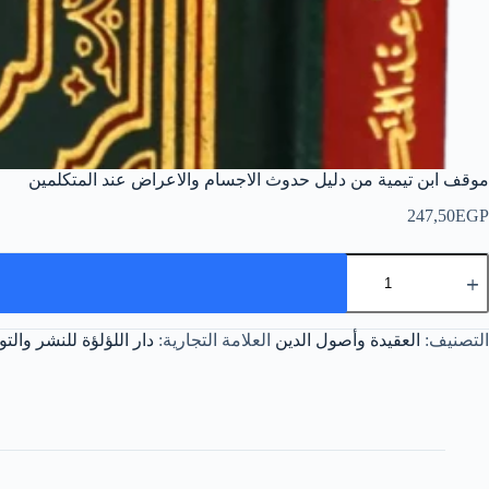
موقف ابن تيمية من دليل حدوث الاجسام والاعراض عند المتكلمين
247,50
EGP
مية
وقف
بن
يمية
التصنيف:
العقيدة وأصول الدين
العلامة التجارية:
دار اللؤلؤة للنشر والتو
ن
ليل
دوث
لاجسام
الاعراض
ند
لمتكلمين