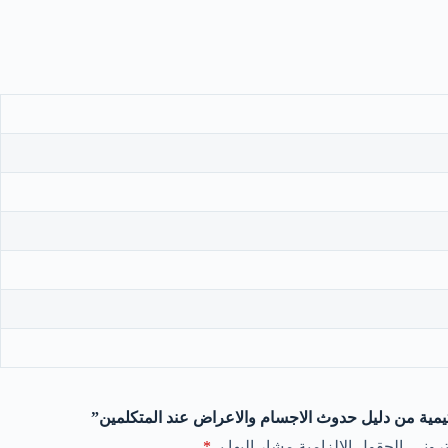
مية من دليل حدوث الاجسام والاعراض عند المتكلمين”
روني.
الحقول الإلزامية مشار إليها بـ
*