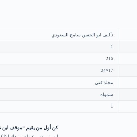
تأليف ابو الحسن سامح السعودي
1
216
17×24
مجلد فني
شمواه
1
كن أول من يقيم “موقف ابن تي
لن يتم نشر عنوان بريدك الإلكت