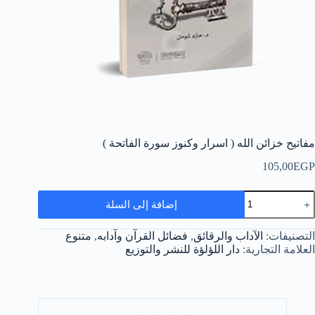
مفاتيح خزائن الله ( اسرار وكنوز سورة الفاتحة )
105,00
EGP
مية
إضافة إلى السلة
فاتيح
زائن
لله
التصنيفات:
الآداب والرقائق
,
فضائل القرآن وآدابه
,
متنوع
العلامة التجارية:
دار اللؤلؤة للنشر والتوزيع
سرار
كنوز
ورة
لفاتحة