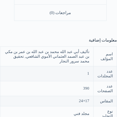
مراجعات (0)
معلومات إضافية
تأليف أبي عبد الله محمد بن عبد الله بن عمر بن مكي
اسم
بن عبد الصمد العثماني الأموي الشافعي, تحقيق
المؤلف
محمد سرور النجار
عدد
1
المجلدات
عدد
390
الصفحات
17×24
المقاس
نوع
مجلد فني
التجليد