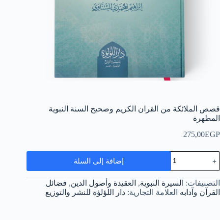
قصص الملائكة من القران الكريم وصحيح السنة النبوية
المطهرة
275,00
EGP
مية
إضافة إلى السلة
صص
لملائكة
ن
التصنيفات:
السيرة النبوية
,
العقيدة وأصول الدين
,
فضائل
لقران
القرآن وآدابه
العلامة التجارية:
دار اللؤلؤة للنشر والتوزيع
لكريم
صحيح
لسنة