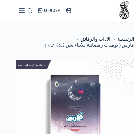
لتجاوز
لى
0,00
EGP
عربة
لمحتوى
التسوق
الرئيسية
الآداب والرقائق
فارس ( يوميات رمضانية للابناء سن 8:12 عام )