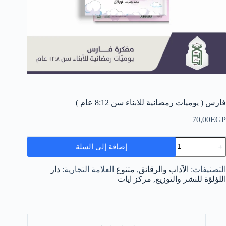
فارس ( يوميات رمضانية للابناء سن 8:12 عام )
70,00
EGP
مية
إضافة إلى السلة
ارس
وميات
التصنيفات:
الآداب والرقائق
,
متنوع
العلامة التجارية:
دار
مضانية
اللؤلؤة للنشر والتوزيع
,
مركز ايات
لابناء
ن
8:1
ام