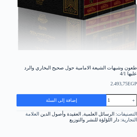
طعون وشبهات الشيعة الامامية حول صحيح البخاري والرد
عليها 4/1
2.493,75
EGP
مية
إضافة إلى السلة
عون
شبهات
لشيعة
التصنيفات:
الرسائل العلمية
,
العقيدة وأصول الدين
العلامة
لامامية
التجارية:
دار اللؤلؤة للنشر والتوزيع
ول
حيح
لبخاري