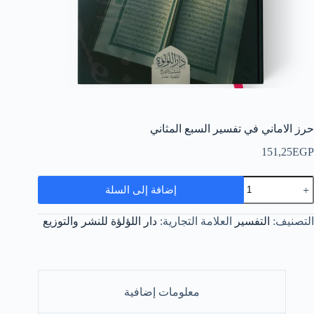
حرز الاماني في تفسير السبع المثاني
151,25
EGP
مية
إضافة إلى السلة
رز
لاماني
ي
التصنيف:
التفسير
العلامة التجارية:
دار اللؤلؤة للنشر والتوزيع
فسير
لسبع
لمثاني
معلومات إضافية