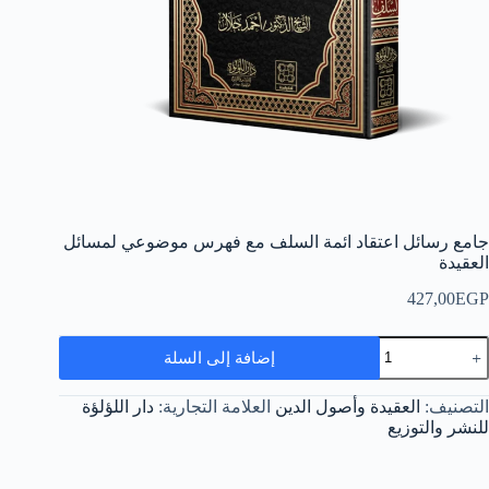
جامع رسائل اعتقاد ائمة السلف مع فهرس موضوعي لمسائل
العقيدة
427,00
EGP
مية
إضافة إلى السلة
امع
سائل
عتقاد
التصنيف:
العقيدة وأصول الدين
العلامة التجارية:
دار اللؤلؤة
ئمة
للنشر والتوزيع
لسلف
ع
هرس