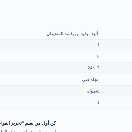
تأليف وليد بن راشد السعيدان
1
0
17×24
مجلد فني
شمواه
1
كن أول من يقيم “تحرير القواع
لن يتم نشر عنوان بريدك الإلكت