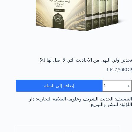
تحذير اولي النهى من الاحاديث التي لا اصل لها 5/1
1.627,50
EGP
مية
إضافة إلى السلة
حذير
ولي
لنهى
التصنيف:
الحديث الشريف وعلومه
العلامة التجارية:
دار
ن
اللؤلؤة للنشر والتوزيع
لاحاديث
لتي
ا
صل
ها