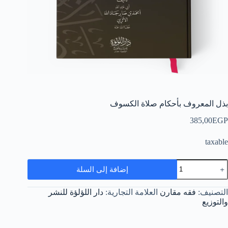
بذل المعروف بأحكام صلاة الكسوف
385,00
EGP
taxable
مية
إضافة إلى السلة
ذل
لمعروف
أحكام
التصنيف:
فقه مقارن
العلامة التجارية:
دار اللؤلؤة للنشر
لاة
والتوزيع
لكسوف