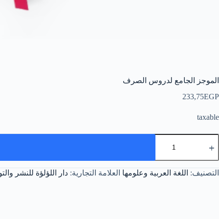
الموجز الجامع لدروس الصرف
233,75
EGP
taxable
مية
لموجز
لجامع
دروس
التصنيف:
اللغة العربية وعلومها
العلامة التجارية:
دار اللؤلؤة للنشر والتو
لصرف