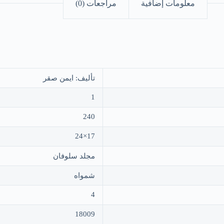
معلومات إضافية
مراجعات (0)
تأليف: ايمن صقر
1
240
17×24
مجلد سلوفان
شمواه
4
18009