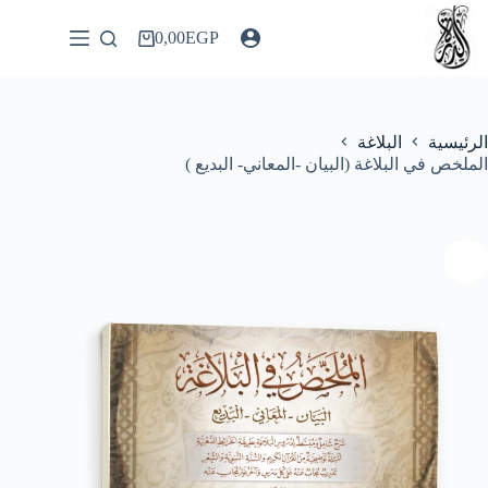
لتجاوز
لى
0,00
EGP
عربة
لمحتوى
التسوق
الرئيسية
البلاغة
الملخص في البلاغة (البيان -المعاني- البديع )