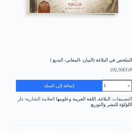
الملخص في البلاغة (البيان -المعاني- البديع )
192,50
EGP
مية
إضافة إلى السلة
لملخص
ي
لبلاغة
التصنيفات:
البلاغة
,
اللغة العربية وعلومها
العلامة التجارية:
دار
البيان
اللؤلؤة للنشر والتوزيع
المعاني-
لبديع