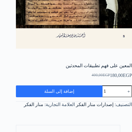
المعين على فهم تطبيقات المحدثين
180,00
EGP
400,00
EGP
السعر
السعر
الحالي
الأصلي
مية
هو:
هو:
إضافة إلى السلة
لمعين
400,00EGP.
180,00EGP.
لى
هم
التصنيف:
إصدارات منار الفكر
العلامة التجارية:
منار الفكر
طبيقات
لمحدثين