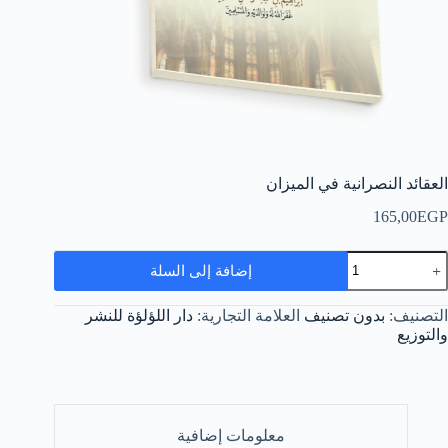
العقائد النصرانية في الميزان
165,00
EGP
مية
إضافة إلى السلة
لعقائد
لنصرانية
ي
التصنيف:
بدون تصنيف
العلامة التجارية:
دار اللؤلؤة للنشر
لميزان
والتوزيع
معلومات إضافية