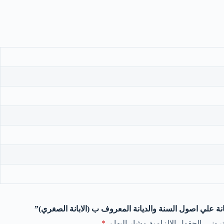
نة علي اصول السنة والديانة المعروف ب (الابانة الصغري)”
روني.
الحقول الإلزامية مشار إليها بـ
*