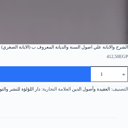
الشرح والابانة علي اصول السنة والديانة المعروف ب (الابانة الصغري)
412,50
EGP
مية
لشرح
الابانة
لي
التصنيف:
العقيدة وأصول الدين
العلامة التجارية:
دار اللؤلؤة للنشر والتو
صول
لسنة
الديانة
لمعروف
الابانة
لصغري)