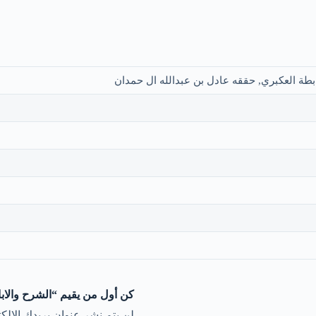
طة العكبري, حققه عادل بن عبدالله ال حمدان
كن أول من يقيم “الشرح والابا
لن يتم نشر عنوان بريدك الإلكت