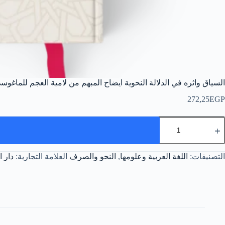
السياق واثره في الدلالة النحوية ايضاح المبهم من لامية العجم للماغوس
272,25
EGP
مية
لسياق
اثره
ي
التصنيفات:
اللغة العربية وعلومها
,
النحو والصرف
العلامة التجارية:
دار ا
لدلالة
لنحوية
يضاح
لمبهم
ن
امية
لعجم
لماغوسي