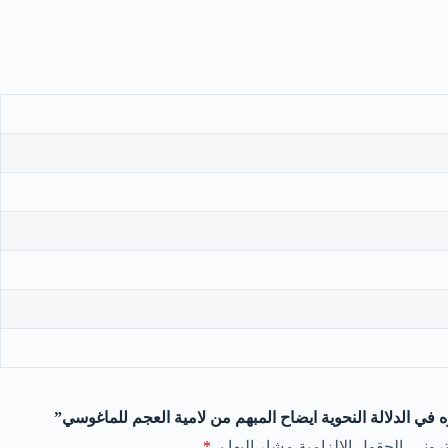
 في الدلالة النحوية ايضاح المبهم من لامية العجم للماغوسي”
روني.
الحقول الإلزامية مشار إليها بـ
*