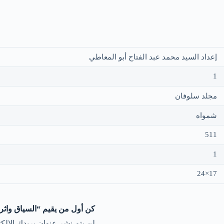
إعداد السيد محمد عبد الفتاح أبو المعاطي
1
مجلد سلوفان
شمواه
511
1
17×24
كن أول من يقيم “السياق واثره
لن يتم نشر عنوان بريدك الإلكت