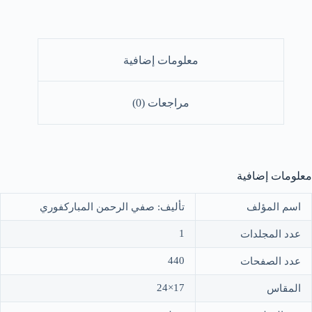
لنبوية
لى
احبها
فضل
معلومات إضافية
لصلاة
السلام(مجلد
ني)
مراجعات (0)
معلومات إضافية
اسم المؤلف
تأليف: صفي الرحمن المباركفوري
1
عدد المجلدات
440
عدد الصفحات
17×24
المقاس