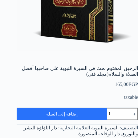
الرحيق المختوم بحث في السيرة النبوية على صاحبها أفضل
الصلاة والسلام(مجلد فني)
165,00
EGP
taxable
مية
إضافة إلى السلة
لرحيق
لمختوم
حث
التصنيف:
السيرة النبوية
العلامة التجارية:
دار اللؤلؤة للنشر
ي
والتوزيع
,
دار الوفاء - المنصورة
لسيرة