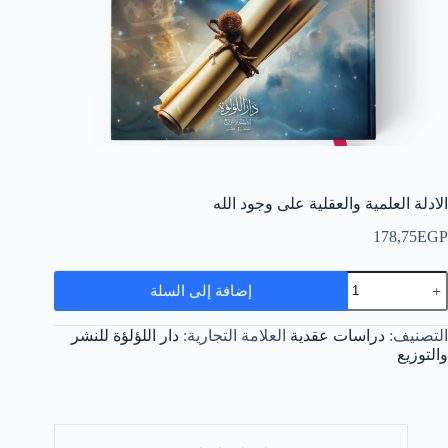
الادلة العلمية والعقلية على وجود الله
178,75
EGP
مية
إضافة إلى السلة
لادلة
لعلمية
العقلية
التصنيف:
دراسات عقدية
العلامة التجارية:
دار اللؤلؤة للنشر
لى
والتوزيع
جود
لله