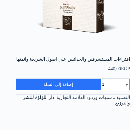
افتراءات المستشرقين والحداثيين علي اصول الشريعة وائمتها
440,00
EGP
مية
إضافة إلى السلة
فتراءات
لمستشرقين
الحداثيين
التصنيف:
شبهات وردود
العلامة التجارية:
دار اللؤلؤة للنشر
لي
والتوزيع
صول
لشريعة
ائمتها