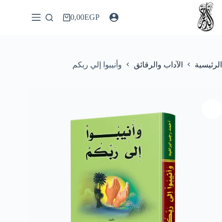
لتجاوز
لى
0,00
EGP
عربة
لمحتوى
التسوق
الرئيسية
الآداب والرقائق
وأنيبوا إلي ربكم