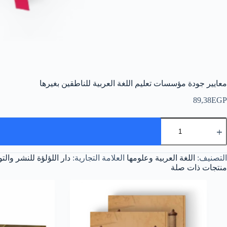
معايير جودة مؤسسات تعليم اللغة العربية للناطقين بغيرها
89,38
EGP
مية
عايير
ودة
ؤسسات
التصنيف:
اللغة العربية وعلومها
العلامة التجارية:
دار اللؤلؤة للنشر والتو
عليم
للغة
منتجات ذات صلة
لعربية
لناطقين
غيرها