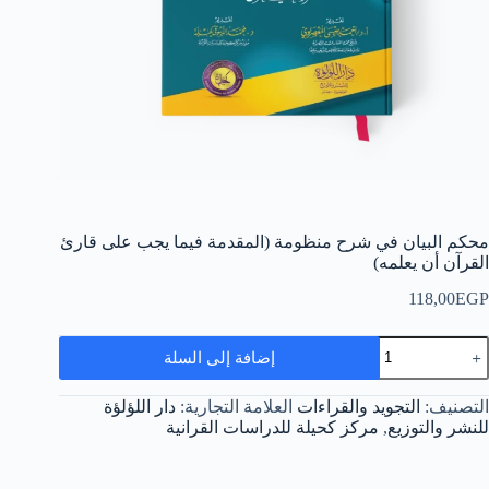
محكم البيان في شرح منظومة (المقدمة فيما يجب على قارئ
القرآن أن يعلمه)
118,00
EGP
مية
إضافة إلى السلة
حكم
لبيان
ي
التصنيف:
التجويد والقراءات
العلامة التجارية:
دار اللؤلؤة
رح
للنشر والتوزيع
,
مركز كحيلة للدراسات القرانية
نظومة
المقدمة
يما