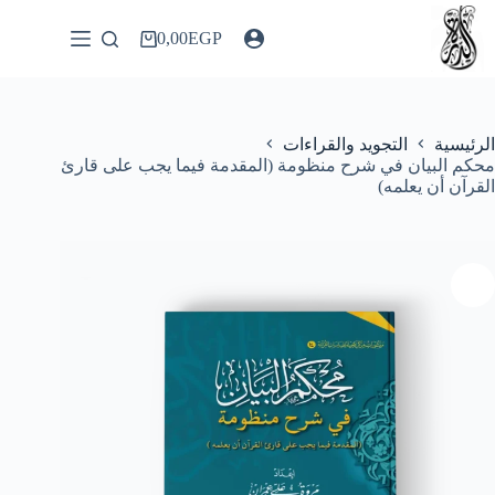
لتجاوز
لى
0,00
EGP
عربة
لمحتوى
التسوق
الرئيسية
التجويد والقراءات
محكم البيان في شرح منظومة (المقدمة فيما يجب على قارئ
القرآن أن يعلمه)