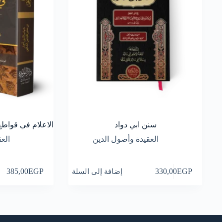
لعقيدة
الشريعة
نصائح
لببيت
لمسلم
سنن ابي دواد
الاعلام في قواطع
العقيدة وأصول الدين
الع
EGP
330,00
إضافة إلى السلة
EGP
385,00