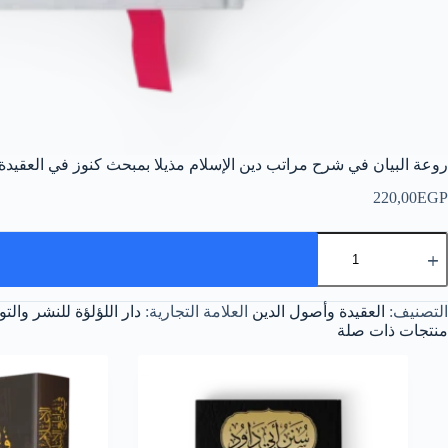
روعة البيان في شرح مراتب دين الإسلام مذيلا بمبحث كنوز في العقيدة
220,00
EGP
مية
وعة
لبيان
ي
التصنيف:
العقيدة وأصول الدين
العلامة التجارية:
دار اللؤلؤة للنشر والتو
رح
راتب
منتجات ذات صلة
ين
لإسلام
ذيلا
مبحث
نوز
ي