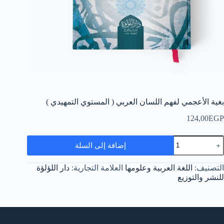
بغية الأعجمي لفهم اللسان العربي ( المستوي التمهيدي )
124,00
EGP
مية
إضافة إلى السلة
غية
لأعجمي
فهم
التصنيف:
اللغة العربية وعلومها
العلامة التجارية:
دار اللؤلؤة
للسان
للنشر والتوزيع
لعربي
لمستوي
لتمهيدي