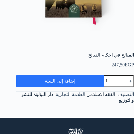
المنائح في احكام الذبائح
247,50
EGP
مية
إضافة إلى السلة
لمنائح
ي
حكام
التصنيف:
الفقه الاسلامي
العلامة التجارية:
دار اللؤلؤة للنشر
لذبائح
والتوزيع