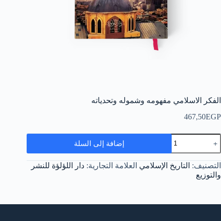
الفكر الاسلامي مفهومه وشموله وتحدياته
467,50
EGP
مية
إضافة إلى السلة
لفكر
لاسلامي
فهومه
التصنيف:
التاريخ الإسلامي
العلامة التجارية:
دار اللؤلؤة للنشر
شموله
والتوزيع
تحدياته