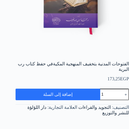
الفتوحات المدنية بتخفيف المنهجية المكيةفي حفظ كتاب رب
البرية
173,25
EGP
مية
إضافة إلى السلة
لفتوحات
لمدنية
تخفيف
التصنيف:
التجويد والقراءات
العلامة التجارية:
دار اللؤلؤة
لمنهجية
للنشر والتوزيع
لمكيةفي
فظ
تاب