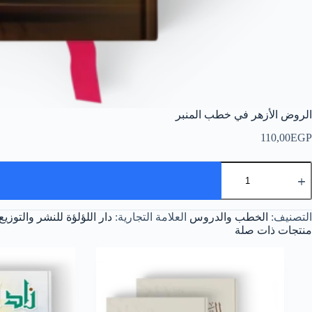
الروض الأزهر في خطب المنبر
110,00
EGP
مية
لروض
لأزهر
ي
التصنيف:
الخطب والدروس
العلامة التجارية:
دار اللؤلؤة للنشر والتوزيع
طب
لمنبر
منتجات ذات صلة