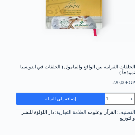
الحلقات القرانية بين الواقع والمامول ( الحلقات في اندونسيا
نموذجاً )
220,00
EGP
مية
إضافة إلى السلة
لحلقات
لقرانية
ين
التصنيف:
القرآن وعلومه
العلامة التجارية:
دار اللؤلؤة للنشر
لواقع
والتوزيع
المامول
لحلقات