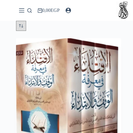
لتجاوز
لى
0,00
EGP
عربة
لمحتوى
التسوق