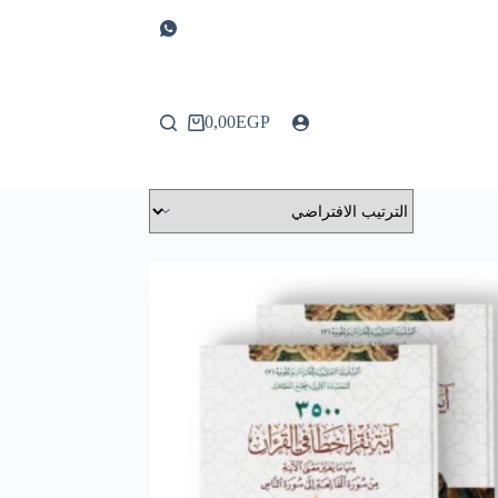
0,00
EGP
عربة
التسوق